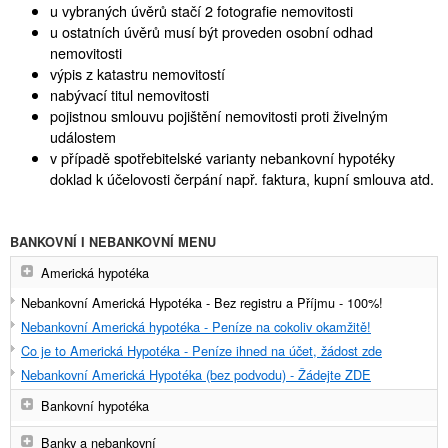
u vybraných úvěrů stačí 2 fotografie nemovitosti
u ostatních úvěrů musí být proveden osobní odhad
nemovitosti
výpis z katastru nemovitostí
nabývací titul nemovitosti
pojistnou smlouvu pojištění nemovitosti proti živelným
událostem
v případě spotřebitelské varianty nebankovní hypotéky
doklad k účelovosti čerpání např. faktura, kupní smlouva atd.
BANKOVNÍ I NEBANKOVNÍ MENU
Americká hypotéka
Nebankovní Americká Hypotéka - Bez registru a Příjmu - 100%!
Nebankovní Americká hypotéka - Peníze na cokoliv okamžitě!
Co je to Americká Hypotéka - Peníze ihned na účet, žádost zde
Nebankovní Americká Hypotéka (bez podvodu) - Žádejte ZDE
Bankovní hypotéka
Banky a nebankovní