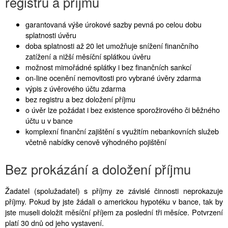
registru a příjmu
garantovaná výše úrokové sazby pevná po celou dobu
splatnosti úvěru
doba splatnosti až 20 let umožňuje snížení finančního
zatížení a nižší měsíční splátkou úvěru
možnost mimořádné splátky i bez finančních sankcí
on-line ocenění nemovitosti pro vybrané úvěry zdarma
výpis z úvěrového účtu zdarma
bez registru a bez doložení příjmu
o úvěr lze požádat i bez existence sporožirového či běžného
účtu u v bance
komplexní finanční zajištění s využitím nebankovních služeb
včetně nabídky cenově výhodného pojištění
Bez prokázání a doložení příjmu
Žadatel (spolužadatel) s příjmy ze závislé činnosti neprokazuje
příjmy. Pokud by jste žádali o americkou hypotéku v bance, tak by
jste museli doložit měsíční příjem za poslední tři měsíce. Potvrzení
platí 30 dnů od jeho vystavení.