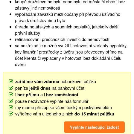
koupě družstevního bytu nebo bytu od města či obce i bez
zástavy jiné nemovitosti
vypořádání závazků mezi občany při převodu užívacího
práva k družstevnímu bytu
úhrada notářských a soudních poplatků, jakékoliv další
právní služby
refinancování předchozích investic do nemovitosti
samozřejmě je možné využít i hotovostní varianty hypotéky,
kdy finanční prostředky z úvěru jsou převedeny přímo na
účet klienta či vyplaceny v hotovosti bez dokládání účelu
úvěru
nebankovní půjčku
zařídíme vám zdarma
peníze
na bankovní účet
ještě dnes
i
a i
bez příjmu
bez zaměstnání
pouze nezávazně vyplňte náš formulář
my máme přístup ke všem českým poskytovatelům
vyřídíme vám u jednoho z nich
do 15 minut půjčku
Vyplňte následující žádost