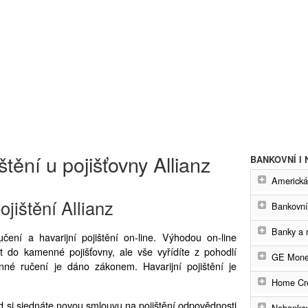
štění u pojišťovny Allianz
BANKOVNÍ I
Americká
jištění Allianz
Bankovní
Banky a 
učení a havarijní pojištění on-line. Výhodou on-line
it do kamenné pojišťovny, ale vše vyřídíte z pohodlí
GE Mone
né ručení je dáno zákonem. Havarijní pojištění je
Home Cre
 si sjednáte novou smlouvu na pojištění odpovědnosti
Nebankov