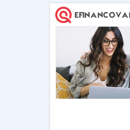
Nebankovní Hypotéka - Bez registru a
zástavy