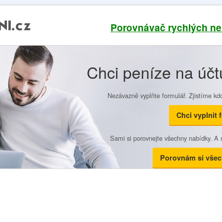
 bez
Porovnávač rychlých n
Chci peníze na účt
Nezávazně vyplňte formulář. Zjistíme kd
Chci vyplnit 
Sami si porovnejte všechny nabídky. A s
Porovnám si všec