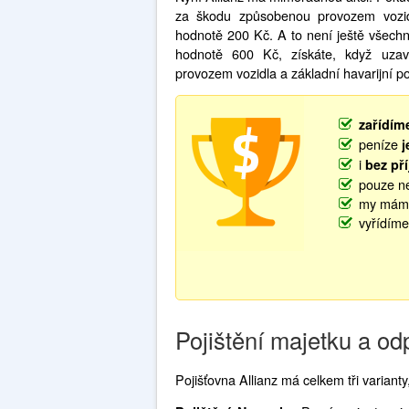
za škodu způsobenou provozem vozi
hodnotě 200 Kč. A to není ještě všech
hodnotě 600 Kč, získáte, když uzav
provozem vozidla a základní havarijní po
zařídím
peníze
j
i
bez př
pouze ne
my máme
vyřídíme
Pojištění majetku a o
Pojišťovna Allianz má celkem tři varianty,