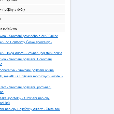
ní půjčky a úvěry
í
 a pojišťovny
ťovna - Srovnání povinného ručení Online
tění od Pojišťovny České spořitelny -
tění Uniqa Akord - Srovnání pojištění online
niqa - Srovnání pojištění, Porovnání
ne
ooperativa - Srovnání pojištění online
ob, majetku a Pojištění motorových vozidel -
rect - Srovnání pojištění, porovnání
ine
eské spořitelny - Srovnání nabídky,
roduktů
ání nabídky Pojišťovny Allianz - Čtěte zde