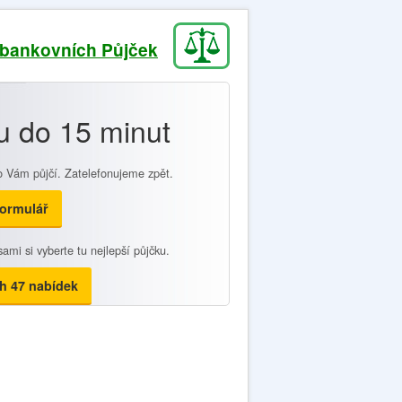
ebankovních Půjček
u do 15 minut
o Vám půjčí. Zatelefonujeme zpět.
formulář
ami si vyberte tu nejlepší půjčku.
h 47 nabídek