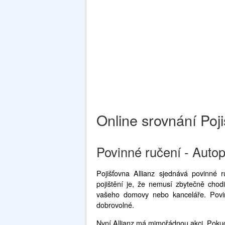
Online srovnání Poji
Povinné ručení - Autopo
Pojišťovna Allianz sjednává povinné r
pojištění je, že nemusí zbytečně chod
vašeho domovy nebo kanceláře. Povin
dobrovolné.
Nyní Allianz má mimořádnou akci. Pokud