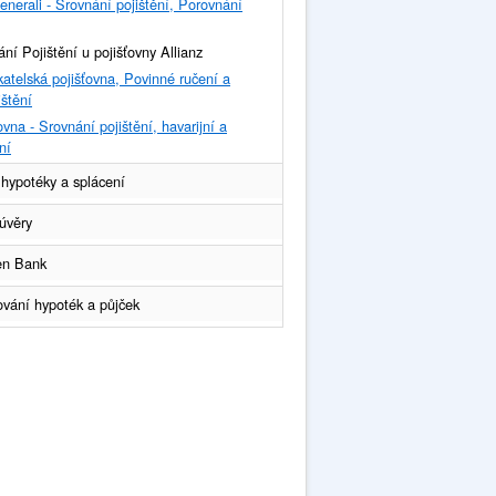
enerali - Srovnání pojištění, Porovnání
ní Pojištění u pojišťovny Allianz
atelská pojišťovna, Povinné ručení a
ištění
vna - Srovnání pojištění, havarijní a
ní
 hypotéky a splácení
úvěry
sen Bank
ování hypoték a půjček