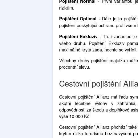
- První variantou je
Pojištění Normal
rizikům.
- Dále je to pojišt
Pojištění Optimal
pojištění poskytující ochranu proti vš
- Třetí variantou je 
Pojištění Exkluziv
všeho druhu. Pojištění Exkluziv pam
maximálně krytá záda, nechte se vyřídit 
Všechny druhy pojištění majetku může
procentní slevu.
Cestovní pojištění All
Cestovní pojištění Allianz má řadu sym
akutní léčebné výlohy v zahraničí, 
odpovědnosti za škodu a doplňkové asist
výše 10 000 Kč.
Cestovní pojištění Allianz přichází ta
krytím rizika terorismu bez navýšení poj