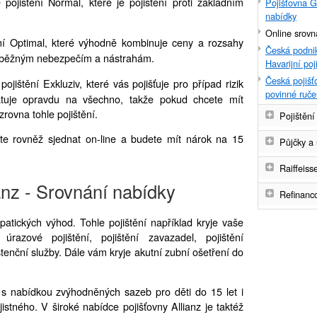
 pojištění Normal, které je pojištění proti základním
Pojišťovna G
nabídky
Online srovná
ění Optimal, které výhodně kombinuje ceny a rozsahy
Česká podnik
em běžným nebezpečím a nástrahám.
Havarijní poj
Česká pojišťo
pojištění Exkluziv, které vás pojišťuje pro případ rizik
povinné ruče
atuje opravdu na všechno, takže pokud chcete mít
zrovna tohle pojištění.
Pojištění
te rovněž sjednat on-line a budete mít nárok na 15
Půjčky a 
Raiffeis
ianz - Srovnání nabídky
Refinanc
patických výhod. Tohle pojištění například kryje vaše
úrazové pojištění, pojištění zavazadel, pojištění
enční služby. Dále vám kryje akutní zubní ošetření do
ké s nabídkou zvýhodněných sazeb pro děti do 15 let i
istného. V široké nabídce pojišťovny Allianz je taktéž