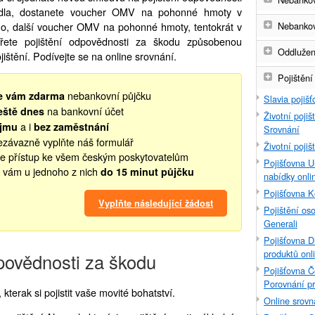
dla, dostanete voucher OMV na pohonné hmoty v
no, další voucher OMV na pohonné hmoty, tentokrát v
Nebankov
řete pojištění odpovědnosti za škodu způsobenou
Oddlužen
jištění. Podívejte se na online srovnání.
Pojištění
nebankovní půjčku
e vám zdarma
Slavia pojiš
na bankovní účet
eště dnes
Životní pojiš
a i
íjmu
bez zaměstnání
Srovnání
závazně vyplňte náš formulář
Životní pojiš
 přístup ke všem českým poskytovatelům
Pojišťovna U
 vám u jednoho z nich
do 15 minut půjčku
nabídky onli
Pojišťovna K
Vyplňte následující žádost
Pojištění os
Generali
Pojišťovna Di
produktů onl
dpovědnosti za škodu
Pojišťovna Č
Porovnání p
 kterak si pojistit vaše movité bohatství.
Online srovn